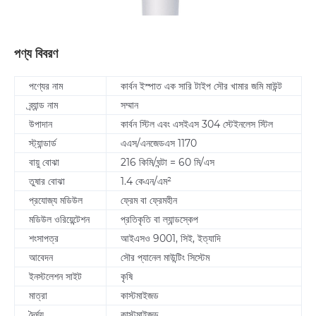
পণ্য বিবরণ
পণ্যের নাম
কার্বন ইস্পাত এক সারি টাইপ সৌর খামার জমি মাউন্ট
ব্র্যান্ড নাম
সম্মান
উপাদান
কার্বন স্টিল এবং এসইএস 304 স্টেইনলেস স্টিল
স্ট্যান্ডার্ড
এএস/এনজেডএস 1170
বায়ু বোঝা
216 কিমি/ঘন্টা = 60 মি/এস
তুষার বোঝা
1.4 কেএন/এম²
প্রযোজ্য মডিউল
ফ্রেম বা ফ্রেমহীন
মডিউল ওরিয়েন্টেশন
প্রতিকৃতি বা ল্যান্ডস্কেপ
শংসাপত্র
আইএসও 9001, সিই, ইত্যাদি
আবেদন
সৌর প্যানেল মাউন্টিং সিস্টেম
ইনস্টলেশন সাইট
কৃষি
মাত্রা
কাস্টমাইজড
দৈর্ঘ্য
কাস্টমাইজড