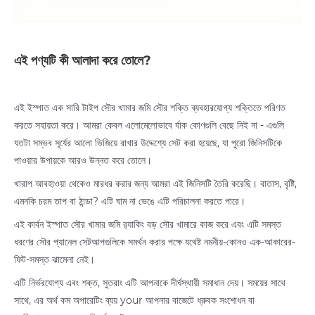
এই পণ্যটি কী আলাদা করে তোলে?
এই ইস্পাত এক সারি টাইপ সৌর খামার জমি সৌর শক্তি ব্যবহারযোগ্য শক্তিতে পরিণত
করতে সহায়তা করে। আমরা কেবল এলোমেলোভাবে র্যাক কোণগুলি বেছে নিই না - এগুলি
যতটা সম্ভব সূর্যের আলো ভিজিয়ে রাখার উদ্দেশ্যে সেট করা হয়েছে, যা পুরো জিনিসটিকে
পাওয়ার উপায়কে আরও উন্নত করে তোলে।
খারাপ আবহাওয়া থেকেও মারধর করার জন্য আমরা এই জিনিসটি তৈরি করেছি। বাতাস, বৃষ্টি,
এমনকি চরম তাপ বা ঠান্ডা? এটি ঘাম না ভেঙে এটি পরিচালনা করতে পারে।
এই কার্বন ইস্পাত সৌর খামার জমি র‌্যাকিং বড় সৌর খামারে কাজ করে এবং এটি সমস্ত
ধরণের সৌর প্যানেল সেটআপগুলিকে সমর্থন করার পক্ষে যথেষ্ট নমনীয়-কোনও এক-আকারের-
ফিট-সমস্ত ঝামেলা নেই।
এটি নির্ভরযোগ্য এবং শক্ত, সুতরাং এটি আপনাকে দীর্ঘস্থায়ী সমাধান দেয়। সময়ের সাথে
সাথে, এর অর্থ কম অপারেটিং ব্যয় your আপনার বাজেটে ধ্রুবক সংশোধন বা