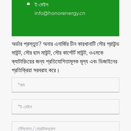
ই-মেইল

info@honorenergy.cn
অর্ডার প্রস্তুত? অনার এনার্জির চীন কারখানাটি সৌর গ্রাউন্ড
মাউন্ট, সৌর ছাদ মাউন্ট, সৌর কার্পোর্ট মাউন্ট, ওএমকে
ক্যাটারিংয়ের জন্য প্রতিযোগিতামূলক মূল্য এবং ডিজাইনের
প্রতিক্রিয়া সরবরাহ করে।