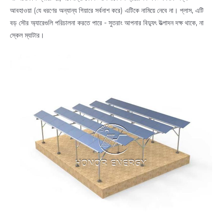
আবহাওয়া (যে ধরণের অন্যান্য গিয়ারে সর্বনাশ করে) এটিকে নামিয়ে নেবে না। প্লাস, এটি
বড় সৌর অ্যারেগুলি পরিচালনা করতে পারে - সুতরাং আপনার বিদ্যুৎ উত্পাদন দক্ষ থাকে, না
স্কেল ম্যাটার।