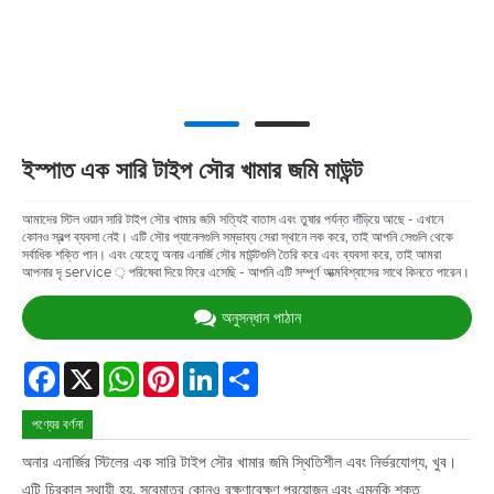
ইস্পাত এক সারি টাইপ সৌর খামার জমি মাউন্ট
আমাদের স্টিল ওয়ান সারি টাইপ সৌর খামার জমি সত্যিই বাতাস এবং তুষার পর্যন্ত দাঁড়িয়ে আছে - এখানে
কোনও স্বল্প ব্যবসা নেই। এটি সৌর প্যানেলগুলি সম্ভাব্য সেরা স্থানে লক করে, তাই আপনি সেগুলি থেকে
সর্বাধিক শক্তি পান। এবং যেহেতু অনার এনার্জি সৌর মাউন্টগুলি তৈরি করে এবং ব্যবসা করে, তাই আমরা
আপনার দৃ service ় পরিষেবা দিয়ে ফিরে এসেছি - আপনি এটি সম্পূর্ণ আত্মবিশ্বাসের সাথে কিনতে পারেন।
অনুসন্ধান পাঠান
Facebook
X
WhatsApp
Pinterest
LinkedIn
Share
পণ্যের বর্ণনা
অনার এনার্জির স্টিলের এক সারি টাইপ সৌর খামার জমি স্থিতিশীল এবং নির্ভরযোগ্য, খুব।
এটি চিরকাল স্থায়ী হয়, সবেমাত্র কোনও রক্ষণাবেক্ষণ প্রয়োজন এবং এমনকি শক্ত