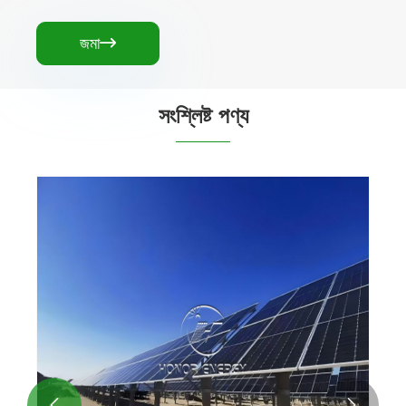
জমা

সংশ্লিষ্ট পণ্য

