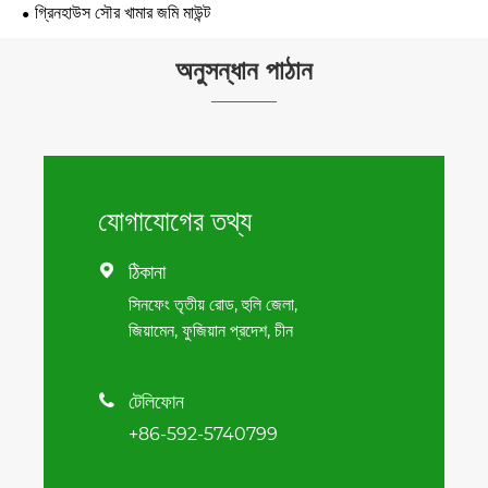
গ্রিনহাউস সৌর খামার জমি মাউন্ট
অনুসন্ধান পাঠান
যোগাযোগের তথ্য
ঠিকানা

সিনফেং তৃতীয় রোড, হুলি জেলা,
জিয়ামেন, ফুজিয়ান প্রদেশ, চীন
টেলিফোন

+86-592-5740799