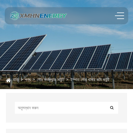
বাড়ি
পণ্য
সৌর ফার্মল্যান্ড মাউন্ট
ইস্পাত সৌর খামার জমি মাউন্ট