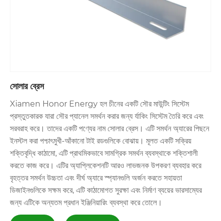
সোলার ব্রেস
Xiamen Honor Energy হল চীনের একটি সৌর মাউন্টিং সিস্টেম
প্রস্তুতকারক যারা সৌর প্যানেল সমর্থন করার জন্য র্যাকিং সিস্টেম তৈরি করে এবং
সরবরাহ করে। তাদের একটি পণ্যের নাম সোলার ব্রেস। এটি সমর্থন অ্যারের পিছনে
ইনস্টল করা পশ্চাৎমুখী-আঁকানো টাই রডগুলিকে বোঝায়। মূলত একটি সক্রিয়
শক্তিবৃদ্ধি কাঠামো, এটি প্রাথমিকভাবে সামগ্রিক সমর্থন ব্যবস্থাকে শক্তিশালী
করতে কাজ করে। এটির অ্যাপ্লিকেশনটি আরও লাভজনক উপকরণ ব্যবহার করে
বৃহত্তর সমর্থন উচ্চতা এবং দীর্ঘ অ্যারে স্প্যানগুলি অর্জন করতে সহায়তা
ডিজাইনগুলিকে সক্ষম করে, এটি কাঠামোগত সুরক্ষা এবং নির্মাণ ব্যয়ের ভারসাম্যের
জন্য এটিকে অন্যতম প্রধান ইঞ্জিনিয়ারিং ব্যবস্থা করে তোলে।