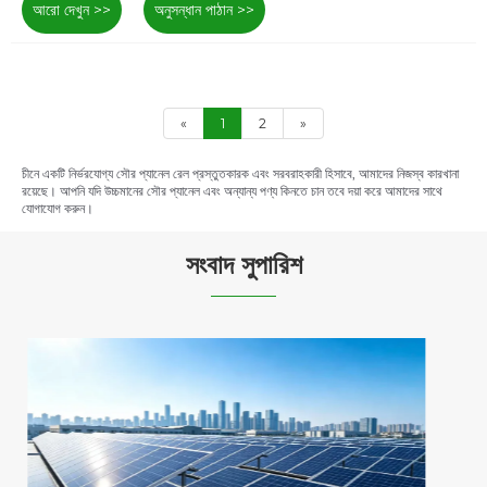
আরো দেখুন >>
অনুসন্ধান পাঠান >>
«
1
2
»
চীনে একটি নির্ভরযোগ্য সৌর প্যানেল রেল প্রস্তুতকারক এবং সরবরাহকারী হিসাবে, আমাদের নিজস্ব কারখানা
রয়েছে। আপনি যদি উচ্চমানের সৌর প্যানেল এবং অন্যান্য পণ্য কিনতে চান তবে দয়া করে আমাদের সাথে
যোগাযোগ করুন।
সংবাদ সুপারিশ
জাপান কিউশু 650kw প্রকল্প সফলভাবে সম্পন্ন হয়েছে
আরো দেখুন >>