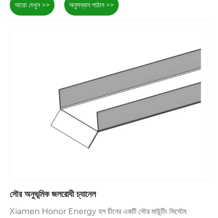
আরো দেখুন >>
অনুসন্ধান পাঠান >>
আপনার যদি হালকা, জারা-প্রতিরোধী রেল প্রয়োজন হয় তবে অ্যালুমিনিয়ামের জন্য
যান। আপনি যদি এমন কিছু চান যা ভারী বোঝা পরিচালনা করে এবং ব্যয়বহুল, তবে
ইস্পাতটি আরও ভাল। এই দুটি সৌর প্যানেল রেল উভয়ই পিভি সিস্টেমগুলিকে
স্থির করে রাখে - আপনার প্রকল্পের আকারের উপর ভিত্তি করে এবং আপনি কোথায়
এটি ইনস্টল করছেন তার উপর ভিত্তি করে চয়ন করুন।
সৌর অনুভূমিক জলরোধী চ্যানেল
Xiamen Honor Energy হল চীনের একটি সৌর মাউন্টিং সিস্টেম