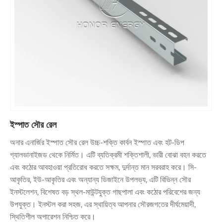
ইস্পাত সৌর রেল
অনার এনার্জির ইস্পাত সৌর রেল উচ্চ-শক্তি কার্বন ইস্পাত এবং হট-ডিপ
গ্যালভানাইজড থেকে নির্মিত। এটি ব্যতিক্রমী শক্তিশালী, ভারী বোঝা বহন করতে
এবং কঠোর আবহাওয়া প্রতিরোধ করতে সক্ষম, দুর্দান্ত মান সরবরাহ করে। সি-
আকৃতির, ইউ-আকৃতির এবং অন্যান্য ডিজাইনে উপলভ্য, এটি বিভিন্ন সৌর
ইনস্টলেশন, বিশেষত বড় স্থল-মাউন্টযুক্ত গাছপালা এবং কঠোর পরিবেশের জন্য
উপযুক্ত। ইনস্টল করা সহজ, এর স্থায়িত্ব আপনার সৌরজগতের দীর্ঘমেয়াদী,
স্থিতিশীল অপারেশন নিশ্চিত করে।