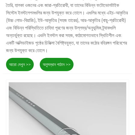
তৈরি, হালকা ওজনের এবং জারা-প্রতিরোধী, যা তাদের বিভিন্ন ফটোভোলটাইক
সিস্টেম ইনস্টলেশনগুলির জন্য উপযুক্ত করে তোলে। এগুলির মধ্যে এইচ-আকৃতির
(উচ্চ লোড-বিয়ারিং), ইউ-আকৃতির (সহজ তারের), আর-আকৃতির (বায়ু-প্রতিরোধী)
এবং বিভিন্ন পরিস্থিতিতে চাহিদা পূরণের জন্য উল্লম্ব/অনুভূমিক ট্র্যাকগুলি
অন্তর্ভুক্ত রয়েছে। এগুলি ইনস্টল করা সহজ, কাঠামোগতভাবে স্থিতিশীল এবং
একটি অক্সিডাইজড পৃষ্ঠের চিকিত্সা বৈশিষ্ট্যযুক্ত, যা তাদের কঠোর বহিরঙ্গন পরিবেশের
জন্য উপযুক্ত করে তোলে।
দ্য
অ্যালুমিনিয়াম সৌর রেল ’
এস উচ্চ-শক্তি অ্যালুমিনিয়াম দিয়ে তৈরি-আলো, জারা-
প্রতিরোধী এবং 12 বছরের ওয়ারেন্টি সহ আসে। বিভিন্ন মডেলও রয়েছে: টাইপ এইচ
আরো দেখুন >>
অনুসন্ধান পাঠান >>
ভারী লোড নেয়, বড় পাওয়ার স্টেশনগুলির জন্য উপযুক্ত; টাইপ ইউ তারের একটি
বাতাস তৈরি করে, বিতরণ করা সিস্টেমগুলির জন্য দুর্দান্ত; টাইপ আর শক্তিশালী
বাতাসের বিরুদ্ধে ধরে রাখে, বাতাসের দাগগুলির জন্য আদর্শ। উল্লম্ব এবং
অনুভূমিক সংস্করণগুলিও রয়েছে - উল্লম্ব একটি স্থান সংরক্ষণ করে, যখন
অনুভূমিকটি নিয়মিত ইনস্টলগুলির জন্য কাজ করে। এটি ছাদ এবং গ্রাউন্ড পিভি
উভয় প্রকল্পের জন্য কাজ করে।