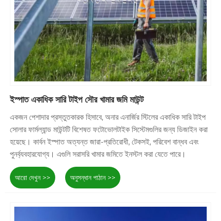
ইস্পাত একাধিক সারি টাইপ সৌর খামার জমি মাউন্ট
একজন পেশাদার প্রস্তুতকারক হিসাবে, অনার এনার্জির স্টিলের একাধিক সারি টাইপ
সোলার ফার্মল্যান্ড মাউন্টটি বিশেষত ফটোভোলটাইক সিস্টেমগুলির জন্য ডিজাইন করা
হয়েছে। কার্বন ইস্পাত অত্যন্ত জারা-প্রতিরোধী, টেকসই, পরিবেশ বান্ধব এবং
পুনর্ব্যবহারযোগ্য। এগুলি সরাসরি খামার জমিতে ইনস্টল করা যেতে পারে।
আরো দেখুন >>
অনুসন্ধান পাঠান >>