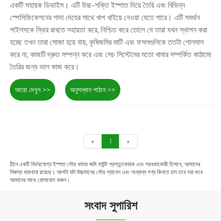
একটি সহায়ক ডিভাইস। এটি উচ্চ-শক্তি ইস্পাত দিয়ে তৈরি এবং বিভিন্ন
স্পেসিফিকেশনের গাদা দেহের সাথে খাপ খাইয়ে নেওয়া যেতে পারে। এটি সমর্থন
পাইলসকে স্থির রাখতে সহায়তা করে, নিশ্চিত করে তোলে যে তারা যখন স্থাপন করা
হচ্ছে তখন তারা সোজা হয়ে যায়, কৃষিজমির মাটি এবং ফসলগুলিকে ততটা গোলমাল
করে না, কাজটি দ্রুত সম্পন্ন করে এবং সেচ সিস্টেমের মতো খামার সম্পর্কিত কাঠামো
তৈরির জন্য ভাল কাজ করে।
আরো দেখুন >>
অনুসন্ধান পাঠান >>
«
1
»
চীনে একটি নির্ভরযোগ্য ইস্পাত সৌর খামার জমি মাউন্ট প্রস্তুতকারক এবং সরবরাহকারী হিসাবে, আমাদের
নিজস্ব কারখানা রয়েছে। আপনি যদি উচ্চমানের সৌর প্যানেল এবং অন্যান্য পণ্য কিনতে চান তবে দয়া করে
আমাদের সাথে যোগাযোগ করুন।
সংবাদ সুপারিশ