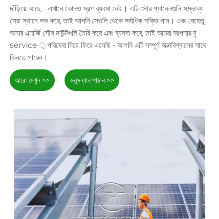
দাঁড়িয়ে আছে - এখানে কোনও স্বল্প ব্যবসা নেই। এটি সৌর প্যানেলগুলি সম্ভাব্য
সেরা স্থানে লক করে, তাই আপনি সেগুলি থেকে সর্বাধিক শক্তি পান। এবং যেহেতু
অনার এনার্জি সৌর মাউন্টগুলি তৈরি করে এবং ব্যবসা করে, তাই আমরা আপনার দৃ
service ় পরিষেবা দিয়ে ফিরে এসেছি - আপনি এটি সম্পূর্ণ আত্মবিশ্বাসের সাথে
কিনতে পারেন।
আরো দেখুন >>
অনুসন্ধান পাঠান >>