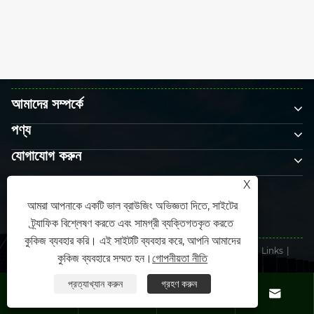
সোলার অ্যান্ড স্টোরেজ লাইভ ফিলিপাইন 2026，আমরা
প্রস্তুত!
আরো দেখুন >>
X
আমাদের সম্পর্কে
আমরা আপনাকে একটি ভাল ব্রাউজিং অভিজ্ঞতা দিতে, সাইটের
পণ্য
ট্র্যাফিক বিশ্লেষণ করতে এবং সামগ্রী ব্যক্তিগতকৃত করতে
যোগাযোগ করুন
কুকিজ ব্যবহার করি। এই সাইটটি ব্যবহার করে, আপনি আমাদের
কুকিজ ব্যবহারে সম্মত হন।
গোপনীয়তা নীতি
আমাদের অনুসরণ করো
প্রত্যাখ্যান করুন
গ্রহণ করুন



