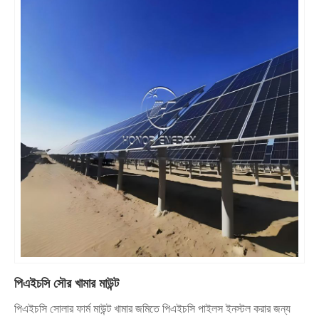
পিএইচসি সৌর খামার মাউন্ট
পিএইচসি সোলার ফার্ম মাউন্ট খামার জমিতে পিএইচসি পাইলস ইনস্টল করার জন্য