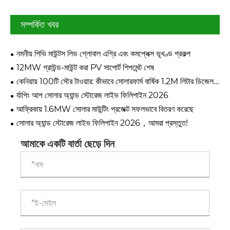
সম্পর্কিত খবর
নমনীয় পিভি মাউন্টস লিড গ্লোবাল এগ্রি এবং কমপ্লেক্স ভূখণ্ড প্রকল্প
12MW গ্রাউন্ড-মাউন্ট করা PV সাপোর্ট শিপমেন্ট শেষ
কেনিয়ায় 100টি সৌর টাওয়ার: কীভাবে সোলারফার্ম বার্ষিক 1.2M লিটার ডিজেল
সাশ্রয় করছে
র্যাপিং আপ সোলার অ্যান্ড স্টোরেজ লাইভ ফিলিপাইন 2026
আফ্রিকায় 1.6MW সোলার মাউন্টিং প্রজেক্ট সফলভাবে বিতরণ করেছে
সোলার অ্যান্ড স্টোরেজ লাইভ ফিলিপাইন 2026，আমরা প্রস্তুত!
আমাকে একটি বার্তা ছেড়ে দিন