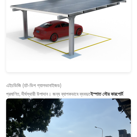
এইচডিজি (হট-ডিপ গ্যালভানাইজড)
প্রমাণিত, দীর্ঘস্থায়ী উপাদান। জন্য ব্যাপকভাবে ব্যবহৃত
ইস্পাত সৌর কারপোর্ট
.