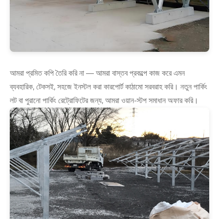
আমরা প্রমিত কপি তৈরি করি না — আমরা বাস্তব প্রকল্পে কাজ করে এমন
ব্যবহারিক, টেকসই, সহজে ইনস্টল করা কারপোর্ট কাঠামো সরবরাহ করি। নতুন পার্কিং
লট বা পুরানো পার্কিং রেট্রোফিটের জন্য, আমরা ওয়ান-স্টপ সমাধান অফার করি।