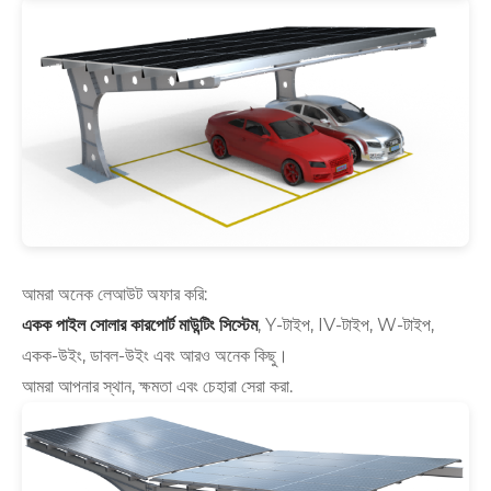
আমরা অনেক লেআউট অফার করি:
একক পাইল সোলার কারপোর্ট মাউন্টিং সিস্টেম
, Y-টাইপ, IV-টাইপ, W-টাইপ,
একক-উইং, ডাবল-উইং এবং আরও অনেক কিছু।
আমরা আপনার স্থান, ক্ষমতা এবং চেহারা সেরা করা.