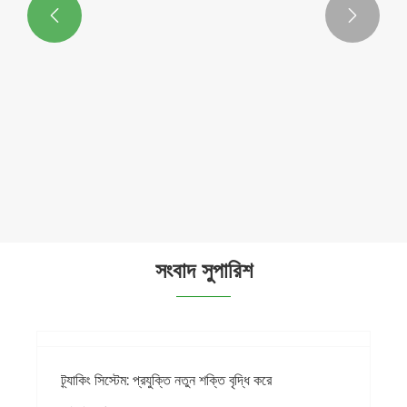


ইস্পাত এক সারি টাইপ সৌর খামার জমি মাউন্ট
আরো দেখুন >>
সংবাদ সুপারিশ