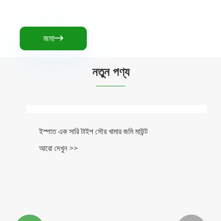
জমা

নতুন পণ্য