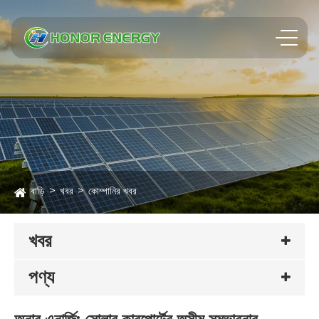
বাড়ি
খবর
কোম্পানির খবর
খবর
পণ্য